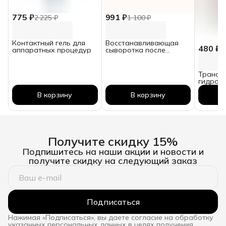
775 ₽
991 ₽
2 225 ₽
1 100 ₽
Контактный гель для
Восстанавливающая
480 ₽
6
аппаратных процедур
сыворотка после
аппаратных процедур
Трансд
гидроге
маска и
В корзину
В корзину
действ
Получите скидку 15%
Подпишитесь на наши акции и новости и
получите скидку на следующий заказ
Подписаться
Нажимая «Подписаться», вы даете согласие на обработку
указанных персональных данных в целях получения