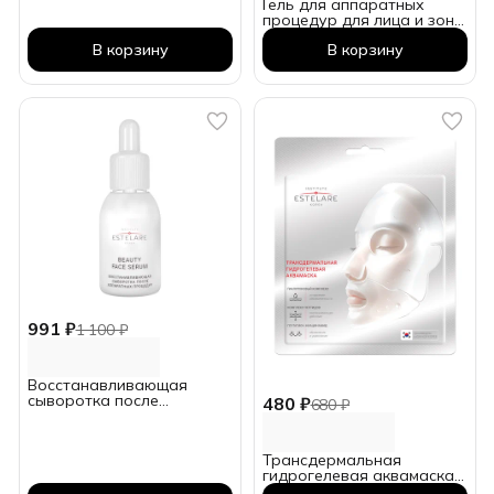
Гель для аппаратных
процедур для лица и зоны
вокруг глаз. 5 блистеров
В корзину
В корзину
по 4 саше = 20 процедур
991 ₽
1 100 ₽
Восстанавливающая
сыворотка после
480 ₽
680 ₽
аппаратных процедур
Трансдермальная
гидрогелевая аквамаска
интенсивного действия