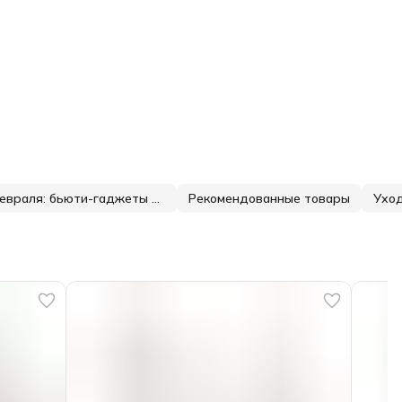
Подарки на 14 февраля: бьюти-гаджеты и уход от Estelare
Рекомендованные товары
Уход