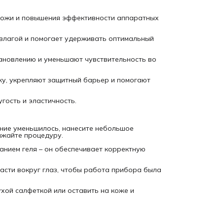
СЛУЖБА ПОДДЕРЖКИ
Если вам нужна дополнительная информация, разъяснени
продуктам или рекомендации по уходу, вы всегда можете
кожи и повышения эффективности аппаратных
обратиться в наш официальный Telegram-
канал
@instituteestelare
. Мы отвечаем на вопросы, делимс
инструкциями и помогаем подобрать средства под ваши
 влагой и помогает удерживать оптимальный
задачи.
тановлению и уменьшают чувствительность во
у, укрепляют защитный барьер и помогают
гость и эластичность.
ение уменьшилось, нанесите небольшое
лжайте процедуру.
анием геля – он обеспечивает корректную
ласти вокруг глаз, чтобы работа прибора была
хой салфеткой или оставить на коже и