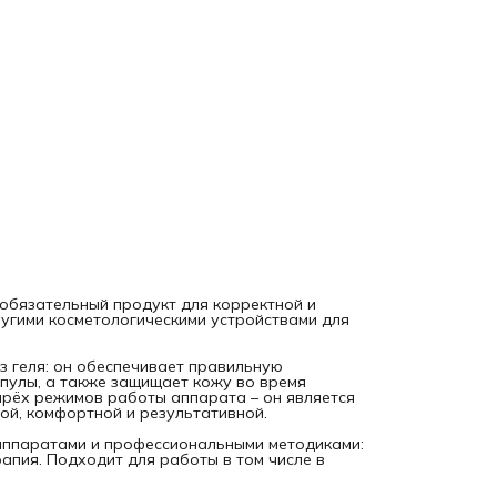
кожи и повышения эффективности аппаратных процедур.
Гиалуроновая кислота
глубоко увлажняет кожу, насыщае
влагой и помогает удерживать оптимальный уровень
гидратации.
Пантенол и аллантоин
смягчают кожу, способствуют её
восстановлению и уменьшают чувствительность во время
воздействия.
Алоэ вера, центелла, зелёный чай и ромашка
успокаиваю
кожу, укрепляют защитный барьер и помогают уменьшить
покраснение.
Коллаген
повышает тонус и плотность кожи, улучшает её
упругость и эластичность.
СПОСОБ ПРИМЕНЕНИЯ
Режим
MOIST
: после того как сыворотка впиталась и
скольжение уменьшилось, нанесите небольшое количеств
геля на рабочую поверхность аппарата и продолжайте
процедуру.
Режим
EMS
: EMS-процедуры выполняются только с
использованием геля – он обеспечивает корректную
проводимость импульсов и комфорт ощущений.
обязательный продукт для корректной и
Режим
Eye Care
: нанесите минимальное количество геля в
угими косметологическими устройствами для
области вокруг глаз, чтобы работа прибора была делика
и безопасной для тонкой кожи.
После завершения процедуры остатки геля можно удалит
 геля: он обеспечивает правильную
сухой салфеткой или оставить на коже и выполнить лёгки
пулы, а также защищает кожу во время
массаж до полного впитывания.
тырёх режимов работы аппарата – он является
РЕЗУЛЬТАТ
ой, комфортной и результативной.
После процедуры кожа выглядит увлажнённой, гладкой и
свежей, контуры лица – более чёткими и подтянутыми. Гел
аппаратами и профессиональными методиками:
подходит для всех типов кожи, включая чувствительную, 
рапия. Подходит для работы в том числе в
делает аппаратные процедуры максимально комфортным
профессиональными по ощущениям и результату.