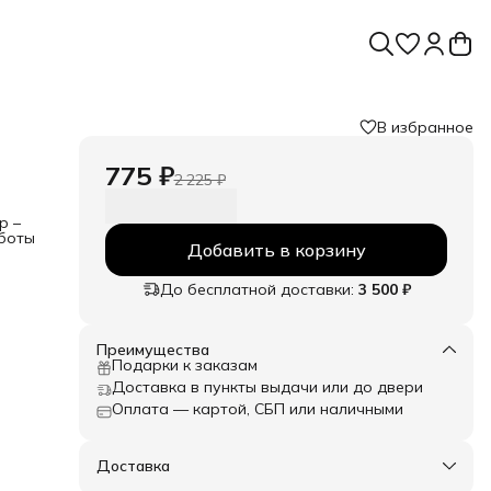
В избранное
775 ₽
2 225 ₽
р –
аботы
Добавить в корзину
До бесплатной доставки:
3 500 ₽
 без
ь
Преимущества
а –
Подарки к заказам
Доставка в пункты выдачи или до двери
ми
Оплата — картой, СБП или наличными
,
Доставка
та