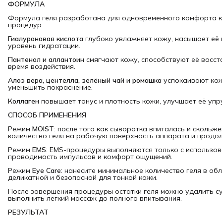
ФОРМУЛА
Формула геля разработана для одновременного комфорта 
процедур.
Гиалуроновая кислота
глубоко увлажняет кожу, насыщает её
уровень гидратации.
Пантенол и аллантоин
смягчают кожу, способствуют её восс
время воздействия.
Алоэ вера, центелла, зелёный чай и ромашка
успокаивают кож
уменьшить покраснение.
Коллаген
повышает тонус и плотность кожи, улучшает её упру
СПОСОБ ПРИМЕНЕНИЯ
Режим
MOIST
: после того как сыворотка впиталась и скольж
количество геля на рабочую поверхность аппарата и продо
Режим
EMS
: EMS-процедуры выполняются только с использов
проводимость импульсов и комфорт ощущений.
Режим
Eye Care
: нанесите минимальное количество геля в об
деликатной и безопасной для тонкой кожи.
После завершения процедуры остатки геля можно удалить су
выполнить лёгкий массаж до полного впитывания.
РЕЗУЛЬТАТ