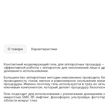
О товаре
Характеристики
Контактный моделирующий гель для аппаратных процедур – 
эффективной работы с аппаратом для омоложения лица и др
домашнего использования.
Большинство аппаратных методик невозможно проводить без
проводимость токов, мягкое и равномерное скольжение мани
процедуры. Именно поэтому гель используется в трёх из че
ключевым компонентом, который делает процедуру безопасн
Гель подходит для использования с различными домашними 
микротоки, EMS, RF-лифтинг, фонофорез, ультразвук, фототе
области вокруг глаз.