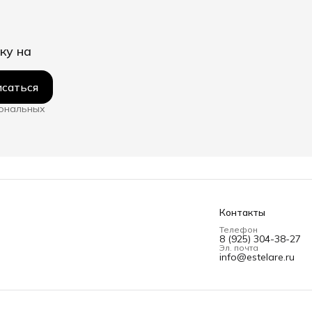
ку на
саться
сональных
Контакты
Телефон
8 (925) 304-38-27
Эл. почта
info@estelare.ru