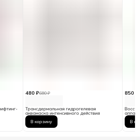
480 ₽
850 ₽
680 ₽
лифтинг-
Трансдермальная гидрогелевая
Восста
аквамаска интенсивного действия
аппара
саше =
В корзину
В ко