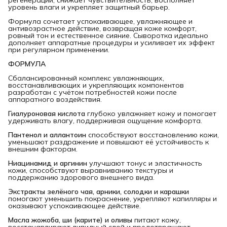
уровень влаги и укрепляет защитный барьер.
Формула сочетает успокаивающее, увлажняющее и
антивозрастное действие, возвращая коже комфорт,
ровный тон и естественное сияние. Сыворотка идеально
дополняет аппаратные процедуры и усиливает их эффект
при регулярном применении.
ФОРМУЛА
Сбалансированный комплекс увлажняющих,
восстанавливающих и укрепляющих компонентов
разработан с учётом потребностей кожи после
аппаратного воздействия.
Гиалуроновая кислота
глубоко увлажняет кожу и помогает
удерживать влагу, поддерживая ощущение комфорта.
Пантенол и аллантоин
способствуют восстановлению кожи,
уменьшают раздражение и повышают её устойчивость к
внешним факторам.
Ниацинамид и аргинин
улучшают тонус и эластичность
кожи, способствуют выравниванию текстуры и
поддержанию здорового внешнего вида.
Экстракты зелёного чая, арники, солодки и карашки
помогают уменьшить покраснение, укрепляют капилляры и
оказывают успокаивающее действие.
Масла жожоба, ши (карите) и оливы
питают кожу,
восстанавливают липидный слой и предотвращают