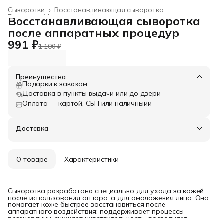
Сыворотки
›
Восстанавливающая сыворотка
Главная
›
Уход за кожей
›
Восстанавливающая сыворотка
после аппаратных процедур
991 ₽
1 100 ₽
Преимущества
Подарки к заказам
Доставка в пункты выдачи или до двери
Оплата — картой, СБП или наличными
Доставка
О товаре
Характеристики
Сыворотка разработана специально для ухода за кожей
после использования аппарата для омоложения лица. Она
помогает коже быстрее восстановиться после
аппаратного воздействия: поддерживает процессы
регенерации, снижает чувствительность, восполняет