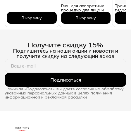
Гель для аппаратных
Трансд
процедур для лица и
гидроге
зоны вокруг глаз. 5
маска и
В корзину
В корзину
блистеров по 4 саше =
действ
20 процедур
Получите скидку 15%
Подпишитесь на наши акции и новости и
получите скидку на следующий заказ
Подписаться
Нажимая «Подписаться», вы даете согласие на обработку
указанных персональных данных в целях получения
информационной и рекламной рассылки