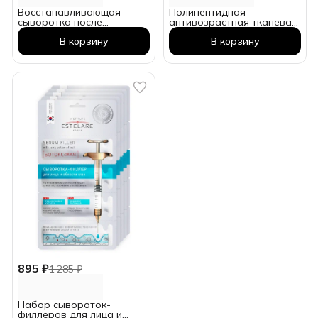
Восстанавливающая
Полипептидная
сыворотка после
антивозрастная тканевая
аппаратных процедур
маска в боксе (30 шт.)
В корзину
В корзину
895 ₽
1 285 ₽
Набор сывороток-
филлеров для лица и